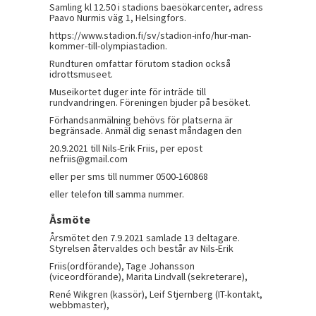
Samling kl 12.50 i stadions baesökarcenter, adress
Paavo Nurmis väg 1, Helsingfors.
https://www.stadion.fi/sv/stadion-info/hur-man-
kommer-till-olympiastadion.
Rundturen omfattar förutom stadion också
idrottsmuseet.
Museikortet duger inte för inträde till
rundvandringen. Föreningen bjuder på besöket.
Förhandsanmälning behövs för platserna är
begränsade. Anmäl dig senast måndagen den
20.9.2021 till Nils-Erik Friis, per epost
nefriis@gmail.com
eller per sms till nummer 0500-160868
eller telefon till samma nummer.
Åsmöte
Årsmötet den 7.9.2021 samlade 13 deltagare.
Styrelsen återvaldes och består av Nils-Erik
Friis(ordförande), Tage Johansson
(viceordförande), Marita Lindvall (sekreterare),
René Wikgren (kassör), Leif Stjernberg (IT-kontakt,
webbmaster),