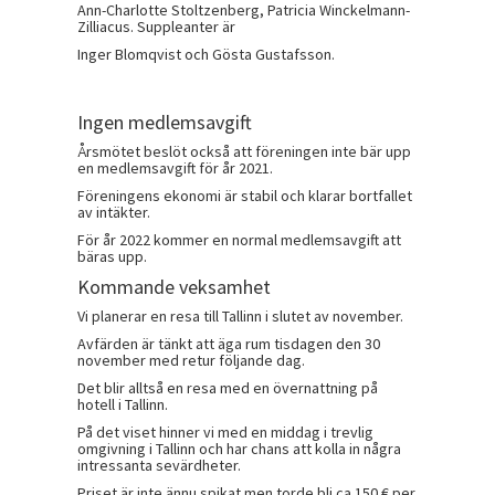
Ann-Charlotte Stoltzenberg, Patricia Winckelmann-
Zilliacus. Suppleanter är
Inger Blomqvist och Gösta Gustafsson.
Ingen medlemsavgift
Årsmötet beslöt också att föreningen inte bär upp
en medlemsavgift för år 2021.
Föreningens ekonomi är stabil och klarar bortfallet
av intäkter.
För år 2022 kommer en normal medlemsavgift att
bäras upp.
Kommande veksamhet
Vi planerar en resa till Tallinn i slutet av november.
Avfärden är tänkt att äga rum tisdagen den 30
november med retur följande dag.
Det blir alltså en resa med en övernattning på
hotell i Tallinn.
På det viset hinner vi med en middag i trevlig
omgivning i Tallinn och har chans att kolla in några
intressanta sevärdheter.
Priset är inte ännu spikat men torde bli ca 150 € per