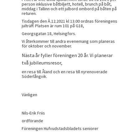
person inklusive båtbiljett, hotell, brunch på båt,
middag i Tallinn och ett julbord ombord på båten på
returen.
Tisdagen den Â.12.2021 kl 13.00 ordnas föreningens
julträff. Platsen är rum 101 på G18,
Georgsgatan 18, Helsingfors.
Vi återkommer till andra evenemang som planeras
för oktober och november.
Nästa år fyller föreningen 20 år. Vi planerar
två jubileumsresor,
en resa till Åland och en resa till nyrenoverade
Söderlångvik.
Vänligen
Nils-Erik Friis
ordförande
Föreningen Hufvudstadsbladets seniorer