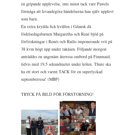
en gripande upplevelse, inte minst tack vare Pawels
förmåga att levandegöra händelserna han själv upplevt
som barn.
En extra krydda fick kvällen i Gdansk då
födelsedagsbarnen Margaretha och René bjöd på
förfriskningar i Renés och Railis imponerande svit på
38 kvm högt upp under takåsen. Följande morgon
anträddes en angenäm återresa ombord på Finnmaid,
tidvis med 19,5 sekundmeter under kölen. Thure ska
ha ett stort och varmt TACK för en superlyckad
septemberresa! (MBP)
TRYCK PÅ BILD FÖR FÖRSTORNING!