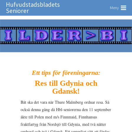
Hufvudstadsbladets
Meny
Seniorer
Ett tips för föreningarna:
Res till G
dynia och
Gdansk!
Båt ska det vara när Thure Malmberg ordnar resa. Så
också denna gång då Hbl-seniorerna den 11 september
åkte till Polen med m/s Finnmaid, Finnhansas
fraktfartyg från Nordsjö till Gdynia, med två nätter
ombord och två i Gdansk. Ett ypperligt sätt att färdas