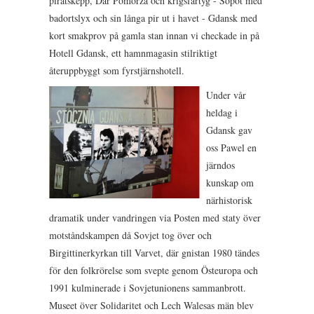
piratskepp, Dar Pomorza och krigsfartyg - Sopot med
badortslyx och sin långa pir ut i havet - Gdansk med
kort smakprov på gamla stan innan vi checkade in på
Hotell Gdansk, ett hamnmagasin stilriktigt
återuppbyggt som fyrstjärnshotell.
Under vår
heldag i
Gdansk gav
oss Pawel en
järndos
kunskap om
närhistorisk
dramatik under vandringen via Posten med staty över
motståndskampen då Sovjet tog över och
Birgittinerkyrkan till Varvet, där gnistan 1980 tändes
för den folkrörelse som svepte genom Östeuropa och
1991 kulminerade i Sovjetunionens sammanbrott.
Museet över Solidaritet och Lech Walesas män blev