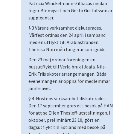
Patricia Winckelmann-Zilliacus medan
Inger Blomqvist och Gösta Gustafsson är
suppleanter.
§ 3 Vårens verksamhet diskuterades.
Vårfest ordnas den 24 april i samband
med en utflykt till Arabiastranden.
Theresa Norrmén fungerar som guide.
Den 23 maj ordnar föreningen en
bussutflykt till Verla bruk i Jaala. Nils-
Erik Friis sköter arrangemangen. Båda
evenemangen är öppna för medlemmar
jämte avec.
§ 4 Höstens verksamhet diskuterades.
Den 17 september görs ett besök på HAM
för att se Ellen Thesleff-utställningen. I
oktober, preliminärt 23.10, görs en
dagsutflykt till Estland med besök på