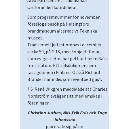
Arvo Pärt-centret i Laulasmaa.
Ordföranden koordinerar.
Som programnummer för november
föreslogs besök på Helsingfors
brandmuseum alternativt Tekniska
museet.
Traditionell julfest ordnas i december,
vecka 50, på G 18, med Sonja Hellman
som ev. gäst. Hon har gett ut boken Bäst
före -datum. Ett tidsdokument om
fattigdomen i Finland. Också Richard
Brander nämndes som eventuell gäst.
§ 5 René Wikgren meddelade att Charles
Nordström avsäger sitt medlemskap i
föreningen.
Christina Juthas, Nils-Erik Friis och Tage
Johansson
placerade sig på en