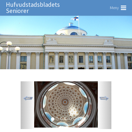
Hufvudstadsbladets
Meny
Seniorer