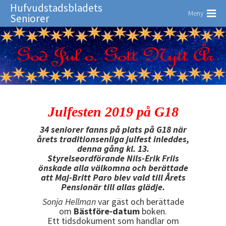
Hufvudstadsbladets
Meny
Seniorer
Julfesten 2019 på G18
34 seniorer fanns på plats på G18 när
årets traditionsenliga julfest inleddes,
denna gång kl. 13.
Styrelseordförande Nils-Erik Friis
önskade alla välkomna och berättade
att Maj-Britt Paro blev vald till Årets
Pensionär till allas glädje.
Sonja Hellman
var gäst och berättade
om
Bästföre-datum
boken.
Ett tidsdokument som handlar om