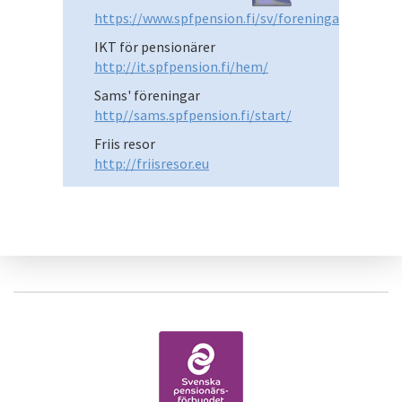
https://www.spfpension.fi/sv/foreningar/
IKT för pensionärer
http://it.spfpension.fi/hem/
Sams' föreningar
http//sams.spfpension.fi/start/
Friis resor
http://friisresor.eu