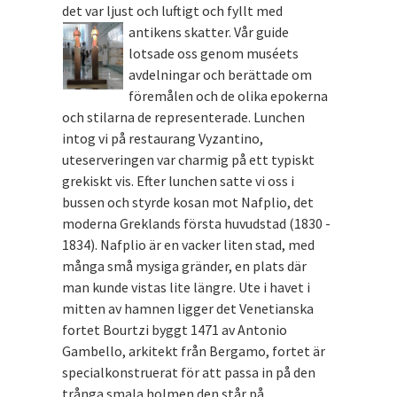
det var ljust och luftigt och fyllt med
antikens skatter.
Vår guide
lotsade oss genom muséets
avdelningar och berättade om
föremålen och de olika epokerna
och stilarna de representerade. Lunchen
intog vi på restaurang Vyzantino,
uteserveringen var charmig på ett typiskt
grekiskt vis. Efter lunchen satte vi oss i
bussen och styrde kosan mot Nafplio, det
moderna Greklands första huvudstad (1830 -
1834). Nafplio är en vacker liten stad, med
många små mysiga gränder, en plats där
man kunde vistas lite längre. Ute i havet i
mitten av hamnen ligger det Venetianska
fortet Bourtzi byggt 1471 av Antonio
Gambello, arkitekt från Bergamo, fortet är
specialkonstruerat för att passa in på den
trånga smala holmen den står på.