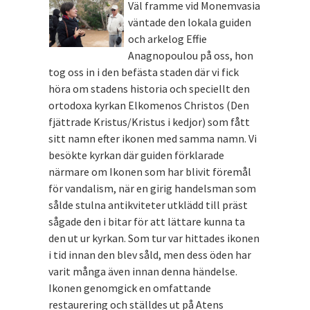
Väl framme vid Monemvasia
väntade den lokala guiden
och arkelog Effie
Anagnopoulou på oss, hon
tog oss in i den befästa staden där vi fick
höra om stadens historia och speciellt den
ortodoxa kyrkan Elkomenos Christos (Den
fjättrade Kristus/Kristus i kedjor) som fått
sitt namn efter ikonen med samma namn. Vi
besökte kyrkan där guiden förklarade
närmare om Ikonen som har blivit föremål
för vandalism, när en girig handelsman som
sålde stulna antikviteter utklädd till präst
sågade den i bitar för att lättare kunna ta
den ut ur kyrkan. Som tur var hittades ikonen
i tid innan den blev såld, men dess öden har
varit många även innan denna händelse.
Ikonen genomgick en omfattande
restaurering och ställdes ut på Atens