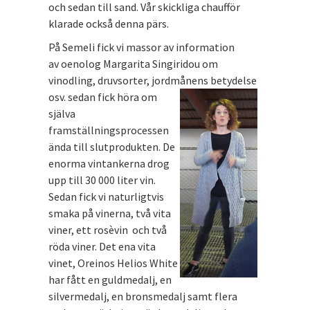
och sedan till sand. Vår skickliga chaufför
klarade också denna pärs.
På Semeli fick vi massor av information
av oenolog Margarita Singiridou om
vinodling, druvsorter, jordmånens
betydelse
osv. sedan fick höra om
själva
framställningsprocessen
ända till slutprodukten. De
enorma vintankerna drog
upp till 30 000 liter vin.
Sedan fick vi naturligtvis
smaka på vinerna, två vita
viner, ett rosèvin och två
röda viner. Det ena vita
vinet, Oreinos Helios White
har fått en guldmedalj, en
silvermedalj, en bronsmedalj samt flera