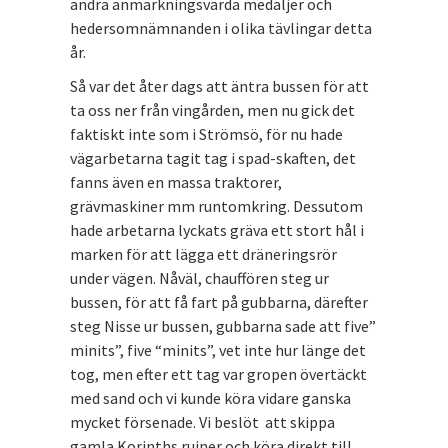
andra anmärkningsvärda medaljer och
hedersomnämnanden i olika tävlingar detta
år.
Så var det åter dags att äntra bussen för att
ta oss ner från vingården, men nu gick det
faktiskt inte som i Strömsö, för nu hade
vägarbetarna tagit tag i spad-skaften, det
fanns även en massa traktorer,
grävmaskiner mm runtomkring. Dessutom
hade arbetarna lyckats gräva ett stort hål i
marken för att lägga ett dräneringsrör
under vägen. Nåväl, chauffören steg ur
bussen, för att få fart på gubbarna, därefter
steg Nisse ur bussen, gubbarna sade att five”
minits”, five “minits”, vet inte hur länge det
tog, men efter ett tag var gropen övertäckt
med sand och vi kunde köra vidare ganska
mycket försenade. Vi beslöt att skippa
gamla Korinths ruiner och köra direkt till