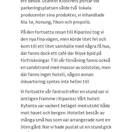
ett besök. Utanför Klostrets portar vid
parkeringsplatsen sålde två lokala
producenter sina produkter, vi inhandlade
bla. te, honung, fikon och propolis.
På den fortsatta resan till Kiparissi tog vi
den nya fina vägen, men körde litet fel och
kom till ett litet samhälle med några få hus,
där fanns dock ett café där Nisse bjöd på
förfriskningar. Till vår förvåning fanns också
en sandstrand med massor av solstolar, men
där fanns inget hotell, någon annan
inkvartering syntes inte heller till.
Vi fortsatte vår färd och efter en stund var vi
äntligen framme i Kiparissi. Vårt hotell
Kyfanta var vackert beläget med utsikt både
mot havet och bergen. Hotellet består av
många små hus som var arrangerade runt en
liten gård. När vi hade pustat ut en stund gick