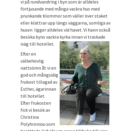
vi på rundvandring i byn som är alldeles
förtjusande med många vackra hus med
prunkande blommor som väller över staket
eller klättrar upp längs väggarna, somliga av
husen ligger alldeles vid havet. Vi hann också
besöka byns vackra kyrka innan vi traskade
iväg till hotellet.
Efter en
välbehövlig
nattsömn åt vi en
god och mångsidig
frukost tillagad av
Esther, ägarinnan
till hotellet.
Efter frukosten
fick vi besök av
Christina
Polyhroniou som
berättade livfullt om resan tillbaka till sina