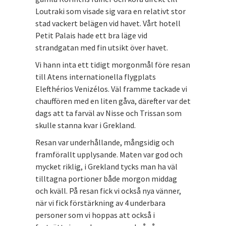
Loutraki som visade sig vara en relativt stor
stad vackert belägen vid havet. Vårt hotell
Petit Palais hade ett bra läge vid
strandgatan med fin utsikt över havet.
Vi hann inta ett tidigt morgonmål före resan
till Atens internationella flygplats
Elefthérios Venizélos. Väl framme tackade vi
chauffören med en liten gåva, därefter var det
dags att ta farväl av Nisse och Trissan som
skulle stanna kvar i Grekland.
Resan var underhållande, mångsidig och
framförallt upplysande. Maten var god och
mycket riklig, i Grekland tycks man ha väl
tilltagna portioner både morgon middag
och kväll. På resan fick vi också nya vänner,
när vi fick förstärkning av 4 underbara
personer som vi hoppas att också i