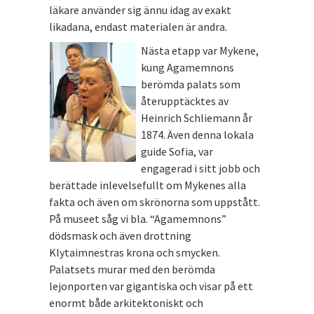
läkare använder sig ännu idag av exakt
likadana, endast materialen är andra.
Nästa etapp var Mykene,
kung Agamemnons
berömda palats som
återupptäcktes av
Heinrich Schliemann år
1874. Även denna lokala
guide Sofia, var
engagerad i sitt jobb och
berättade inlevelsefullt om Mykenes alla
fakta och även om skrönorna som uppstått.
På museet såg vi bla. “Agamemnons”
dödsmask och även drottning
Klytaimnestras krona och smycken.
Palatsets murar med den berömda
lejonporten var gigantiska och visar på ett
enormt både arkitektoniskt och