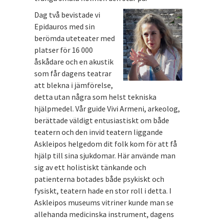
Dag två bevistade vi
Epidauros med sin
berömda uteteater med
platser för 16 000
åskådare och en akustik
som får dagens teatrar
att blekna i jämförelse,
detta utan några som helst tekniska
hjälpmedel. Vår guide Vivi Armeni, arkeolog,
berättade väldigt entusiastiskt om både
teatern och den invid teatern liggande
Askleipos helgedom dit folk kom för att få
hjälp till sina sjukdomar. Här använde man
sig av ett holistiskt tänkande och
patienterna botades både psykiskt och
fysiskt, teatern hade en stor roll i detta. I
Askleipos museums vitriner kunde man se
allehanda medicinska instrument, dagens