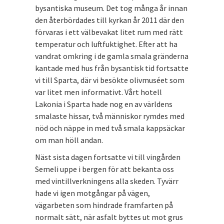
bysantiska museum. Det tog många år innan
den återbördades till kyrkan år 2011 där den
förvaras i ett välbevakat litet rum med rätt
temperatur och luftfuktighet. Efter att ha
vandrat omkring i de gamla smala gränderna
kantade med hus från bysantisk tid fortsatte
vi till Sparta, där vi besökte olivmuséet som
var litet men informativt. Vårt hotell
Lakonia i Sparta hade nog en av världens
smalaste hissar, två människor rymdes med
nöd och näppe in med två smala kappsäckar
om man höll andan.
Näst sista dagen fortsatte vi till vingården
Semeli uppe i bergen för att bekanta oss
med vintillverkningens alla skeden. Tyvärr
hade vi igen motgångar på vägen,
vägarbeten som hindrade framfarten på
normalt sätt, när asfalt byttes ut mot grus