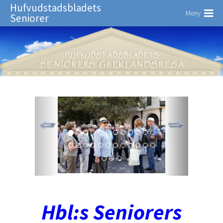
Hufvudstadsbladets
Meny
Seniorer
Hbl:s Seniorers