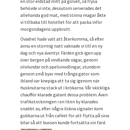
en stor eldstad mitt på golvet, så frysa
behövde vi inte, dessutom serverades det
allehanda god mat, med stinna magar åkte
vi tillbaka till hotellet för att packa inför
morgondagens uppbrott.
Ovädret hade valt att återkomma, så efter
ännu en stormig natt vaknade vi till en ny
dag och nya äventyr. Färden gick igen upp
över bergen på vindlande vägar, genom
olivlundar och apelsinodlingar, stundom
genom små byar med trånga gator som
ibland var knepiga att ta sig igenom när
husknutarna stack ut i krökarna. Vår skickliga
chaufför klarade galant dessa problem. Även
trafikstockningen i en liten by klarades
snabbt av, efter några ilskna signaler kom
gubbarna ut från caféet för att flytta på sina
bilar så att bussen kunde fortsätta sin färd.