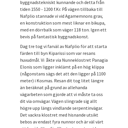
byggnadstekniskt kunnande och detta från
tiden 1550 - 1200 f.Kr. På vägen tillbaka till
Nafplio stannade vi vid Agamemnons grav,
en konstruktion som mest liknar en bikupa,
med en dörrbalk som väger 118 ton. Igen ett
bevis på fantastisk byggnadskonst.
Dag tre tog vi farväl av Nafplio för att starta
färden till byn Kiparissi som var resans
huvudmål. Vi åkte via Nunneklostret Panagia
Elonis som ligger inklämt på en hög klippa
(någonstans sägs det att den ligger på 1100
meter) i Kosmas. Resan dit tog litet längre
än beräknat på grund av allehanda
vägarbeten som gjorde att vi måste ta oss
dit via omvägar. Vägen slingrade sig allt
högre upp längs vindlande serpentinvägar.
Det vackra klostret med hisnande utsikt
bebos av endast fyra nunnor och är väl värt