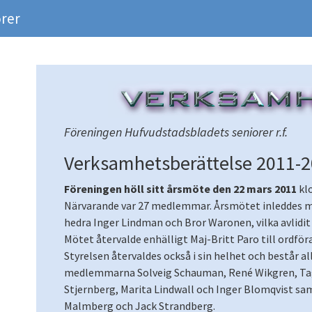
rer
Föreningen Hufvudstadsbladets seniorer r.f.
Verksamhetsberättelse 2011-
Föreningen höll sitt årsmöte den 22 mars 2011
klo
Närvarande var 27 medlemmar. Årsmötet inleddes me
hedra Inger Lindman och Bror Waronen, vilka avlidi
Mötet återvalde enhälligt Maj-Britt Paro till ordför
Styrelsen återvaldes också i sin helhet och består al
medlemmarna Solveig Schauman, René Wikgren, Tag
Stjernberg, Marita Lindwall och Inger Blomqvist s
Malmberg och Jack Strandberg.