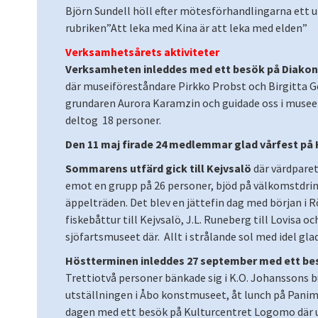
Björn Sundell höll efter mötesförhandlingarna ett 
rubriken”Att leka med Kina är att leka med elden”
Verksamhetsårets aktiviteter
Verksamheten inleddes med ett besök på Diakoni
där museiföreståndare Pirkko Probst och Birgitta 
grundaren Aurora Karamzin och guidade oss i museet
deltog 18 personer.
Den 11 maj firade 24 medlemmar glad vårfest på 
Sommarens utfärd gick till Kejvsalö
där värdparet
emot en grupp på 26 personer, bjöd på välkomstdrin
äppelträden. Det blev en jättefin dag med början 
fiskebåttur till Kejvsalö, J.L. Runeberg till Lovisa o
sjöfartsmuseet där. Allt i strålande sol med idel gla
Höstterminen inleddes 27 september med ett bes
Trettiotvå personer bänkade sig i K.O. Johanssons b
utställningen i Åbo konstmuseet, åt lunch på Panim
dagen med ett besök på Kulturcentret Logomo där 