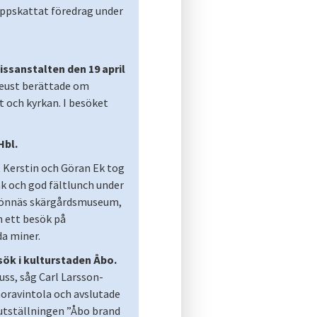
uppskattat föredrag under
ssanstalten den 19 april
Geust berättade om
 och kyrkan. I besöket
Hbl.
 Kerstin och Göran Ek tog
k och god fältlunch under
i Rönnäs skärgårdsmuseum,
ch ett besök på
da miner.
ök i kulturstaden Åbo.
uss, såg Carl Larsson-
oravintola och avslutade
utställningen ”Åbo brand