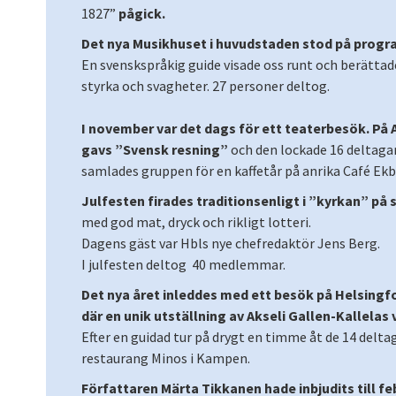
1827”
pågick.
Det nya Musikhuset i huvudstaden stod på progr
En svenskspråkig guide visade oss runt och berättad
styrka och svagheter. 27 personer deltog.
I november var det dags för ett teaterbesök. På
gavs ”Svensk resning”
och den lockade 16 deltagar
samlades gruppen för en kaffetår på anrika Café Ekb
Julfesten firades traditionsenligt i ”kyrkan” på
med god mat, dryck och rikligt lotteri.
Dagens gäst var Hbls nye chefredaktör Jens Berg.
I julfesten deltog 40 medlemmar.
Det nya året inleddes med ett besök på Helsin
där en unik utställning av Akseli Gallen-Kallelas 
Efter en guidad tur på drygt en timme åt de 14 del
restaurang Minos i Kampen.
Författaren Märta Tikkanen hade inbjudits till f