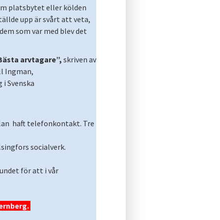
m platsbytet eller kölden
ällde upp är svårt att veta,
 dem som var med blev det
Bästa arvtagare”,
skriven av
ll Ingman,
g i Svenska
an haft telefonkontakt. Tre
singfors socialverk.
det för att i vår
ernberg.