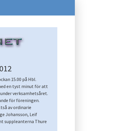
2012
ckan 15.00 på Hbl.
d en tyst minut för att
t under verksamhetsåret.
ande för föreningen.
ltså av ordinarie
e Johansson, Leif
amt suppleanterna Thure