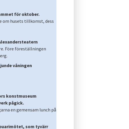
ammet för oktober.
e om husets tillkomst, dess
 Alexandersteatern
e. Före föreställningen
erg.
 sjunde våningen
gfors konstmuseum
verk pågick.
tagarna en gemensam lunch på
ebuarimötet, som tyvärr