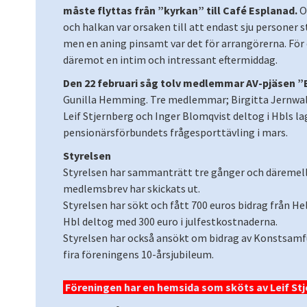
måste flyttas från ”kyrkan” till Café Esplanad.
O
och halkan var orsaken till att endast sju personer st
men en aning pinsamt var det för arrangörerna. För
däremot en intim och intressant eftermiddag.
Den 22 februari såg tolv medlemmar AV-pjäsen ”
Gunilla Hemming. Tre medlemmar; Birgitta Jernwa
Leif Stjernberg och Inger Blomqvist deltog i Hbls la
pensionärsförbundets frågesporttävling i mars.
Styrelsen
Styrelsen har sammanträtt tre gånger och däremell
medlemsbrev har skickats ut.
Styrelsen har sökt och fått 700 euros bidrag från Hel
Hbl deltog med 300 euro i julfestkostnaderna.
Styrelsen har också ansökt om bidrag av Konstsamfun
fira föreningens 10-årsjubileum.
Föreningen har en hemsida som sköts av Leif Stj