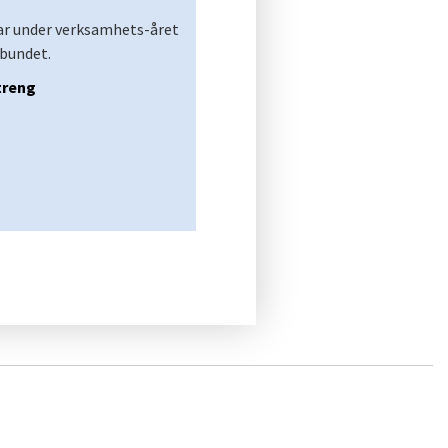
ar under verksamhets-året
rbundet.
treng