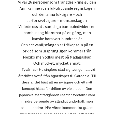
Vi var 26 personer som trängdes kring guiden
Annika inne i den fuktdrypande regnskogen
och den ännu fuktigare – och
därför svettigare – monsunskogen.
Vi lärde oss att samtliga bambuindivider i en
bambuskog blommar på en gång, men
kanske bara vart hundrade år.
Och att vaniljstången är frökapseln på en
orkidé som ursprungligen kommer från
Mexiko men odlas mest på Madagaskar.
Och mycket, mycket annat.
Tyvärr ser Helsingfors stad sig tvungen att vid
årsskiftet avstå från ägarskapet till Gardenia. Till
dess är det bäst att en ny ägare och ett nytt
koncept hittas för driften av växthusen. Den
japanska stenträdgården utanför förefaller vara
mindre beroende av ständigt underhåll, men
skenet bedrar: När våren kommer ska gräset
igen klippas runt om floden av sten, och nästa