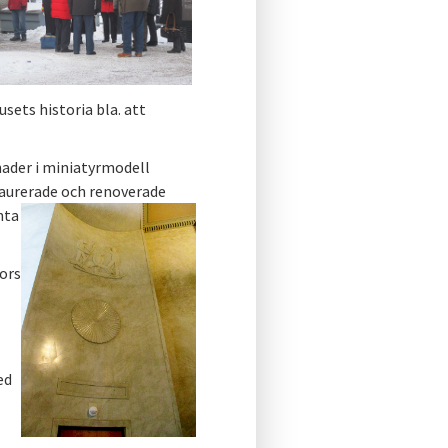
ets historia bla. att
nader i miniatyrmodell
staurerade
och renoverade
nta
ors
ed