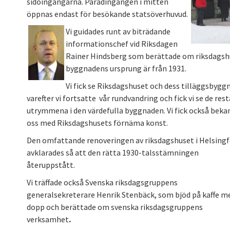
sidoingångarna. Paradingången i mitten
öppnas endast för besökande statsöverhuvud.
Vi guidades runt av biträdande
informationschef vid Riksdagen
Rainer Hindsberg som berättade om riksdagshus
byggnadens ursprung är från 1931.
Vi fick se Riksdagshuset och dess tilläggsbygg
varefter vi fortsatte vår rundvandring och fick vi se de re
utrymmena i den värdefulla byggnaden. Vi fick också beka
oss med Riksdagshusets förnäma konst.
Den omfattande renoveringen av riksdagshuset i Helsingf
avklarades så att den rätta 1930-talsstämningen
återuppstått.
Vi träffade också Svenska riksdagsgruppens
generalsekreterare Henrik Stenbäck, som bjöd på kaffe m
dopp och berättade om svenska riksdagsgruppens
verksamhet
.