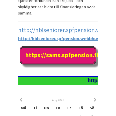
tjänster förbundet kan erbjuda – och
skyldighet att bidra till finansieringen av de
samma.
http://hblseniorer.spfpension.webbhu
http://hblseniorer.spfpension.webbhuset.fi
https://sams.spfpension.fi/start
https://ww
w.
Aug 2026
Må
Ti
On
To
Fr
Lö
Sö