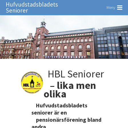
Hufvudstadsbladets
Meny
Seniorer
HBL Seniorer
– lika men
olika
Hufvudstadsbladets
seniorer är en
pensionärsförening bland
andra,