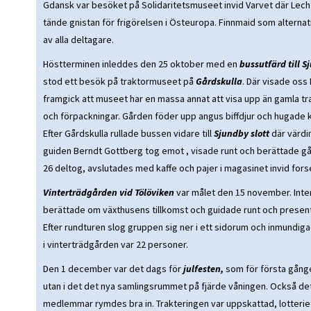
Gdansk var besöket på Solidaritetsmuseet invid Varvet där Lec
tände gnistan för frigörelsen i Östeuropa. Finnmaid som alternati
av alla deltagare.
Höstterminen inleddes den 25 oktober med en
bussutfärd till S
stod ett besök på traktormuseet på
Gårdskulla
. Där visade oss
framgick att museet har en massa annat att visa upp än gamla tra
och förpackningar. Gården föder upp angus biffdjur och hugade 
Efter Gårdskulla rullade bussen vidare till
Sjundby slott
där värdi
guiden Berndt Gottberg tog emot , visade runt och berättade gård
26 deltog, avslutades med kaffe och pajer i magasinet invid fors
Vinterträdgården vid Tölöviken
var målet den 15 november. Inte
berättade om växthusens tillkomst och guidade runt och presen
Efter rundturen slog gruppen sig ner i ett sidorum och inmundiga
i vinterträdgården var 22 personer.
Den 1 december var det dags för
julfesten,
som för första gången
utan i det det nya samlingsrummet på fjärde våningen. Också det
medlemmar rymdes bra in. Trakteringen var uppskattad, lotteriet