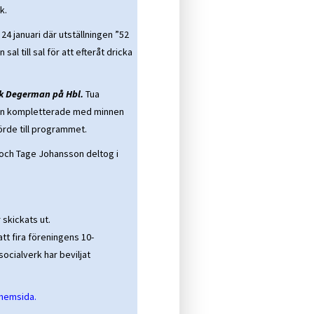
k.
24 januari där utställningen ”52
l till sal för att efteråt dricka
k Degerman på Hbl.
Tua
han kompletterade med minnen
hörde till programmet.
och Tage Johansson deltog i
skickats ut.
tt fira föreningens 10-
ocialverk har beviljat
l hemsida.