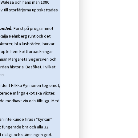
h Walesa och hans män 1980
v till storfärjorna uppskattades
jundeå.
Först på programmet
 Raija Rehnberg runt och det
ktorer, bl.a lusbräden, burkar
köpte hem köttförpackningar.
nnan Margareta Segersven och
en historia. Besöket, i vilket
en.
ndent Hilkka Pynnönen tog emot,
terade många exotiska växter.
de medhavt vin och tilltugg. Med
 inte kunde firas i ”kyrkan”
 fungerade bra och alla 32
 rikligt och stämningen god.