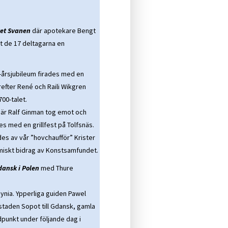
et Svanen
där apotekare Bengt
t de 17 deltagarna en
-årsjubileum firades med en
efter René och Raili Wikgren
700-talet.
där Ralf Ginman tog emot och
s med en grillfest på Tolfsnäs.
des av vår ”hovchaufför” Krister
iskt bidrag av Konstsamfundet.
Gdansk i Polen
med Thure
dynia. Ypperliga guiden Pawel
taden Sopot till Gdansk, gamla
punkt under följande dag i