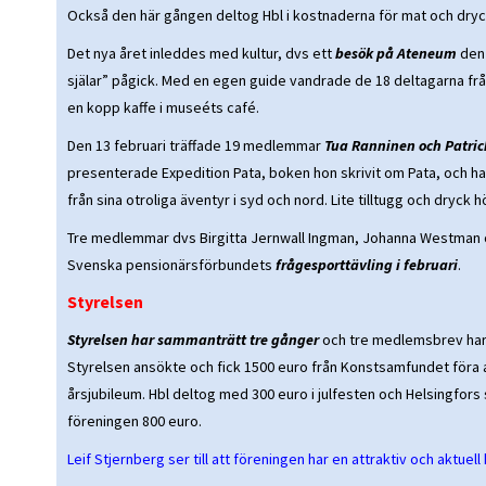
Också den här gången deltog Hbl i kostnaderna för mat och dryc
Det nya året inleddes med kultur, dvs ett
besök på Ateneum
den 
själar” pågick. Med en egen guide vandrade de 18 deltagarna från sa
en kopp kaffe i museéts café.
Den 13 februari
träffade 19 medlemmar
Tua Ranninen och Patric
presenterade Expedition Pata, boken hon skrivit om Pata, och 
från sina otroliga äventyr i syd och nord. Lite tilltugg och dryck 
Tre medlemmar dvs Birgitta Jernwall Ingman, Johanna Westman 
Svenska pensionärsförbundets
frågesporttävling i februari
.
Styrelsen
Styrelsen har sammanträtt tre gånger
och tre medlemsbrev har 
Styrelsen ansökte och fick 1500 euro från Konstsamfundet föra a
årsjubileum. Hbl deltog med 300 euro i julfesten och Helsingfors s
föreningen 800 euro.
Leif Stjernberg ser till att föreningen har en attraktiv och aktuel