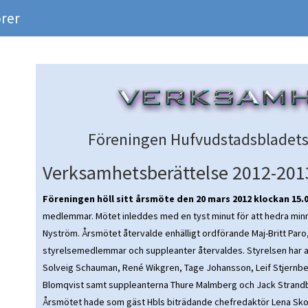
rer
Föreningen Hufvudstadsbladets s
Verksamhetsberättelse 2012-201
Föreningen höll sitt årsmöte den 20 mars 2012 klockan 15.0
medlemmar. Mötet inleddes med en tyst minut för att hedra minn
Nyström. Årsmötet återvalde enhälligt ordförande Maj-Britt Paro,
styrelsemedlemmar och suppleanter återvaldes. Styrelsen har all
Solveig Schauman, René Wikgren, Tage Johansson, Leif Stjernber
Blomqvist samt suppleanterna Thure Malmberg och Jack Strand
Årsmötet hade som gäst Hbls biträdande chefredaktör Lena Sk