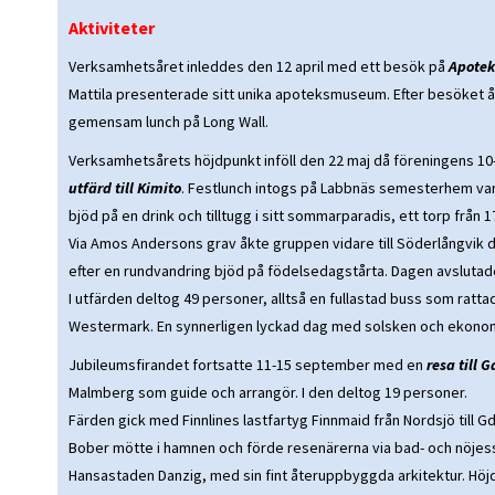
Aktiviteter
Verksamhetsåret inleddes den 12 april med ett besök på
Apotek
Mattila presenterade sitt unika apoteksmuseum. Efter besöket å
gemensam lunch på Long Wall.
Verksamhetsårets höjdpunkt inföll den 22 maj då föreningens 10
utfärd till Kimito
. Festlunch intogs på Labbnäs semesterhem var
bjöd på en drink och tilltugg i sitt sommarparadis, ett torp från 1
Via Amos Andersons grav åkte gruppen vidare till Söderlångvik 
efter en rundvandring bjöd på födelsedagstårta. Dagen avslutade
I utfärden deltog 49 personer, alltså en fullastad buss som ratta
Westermark. En synnerligen lyckad dag med solsken och ekonom
Jubileumsfirandet fortsatte 11-15 september med en
resa till 
Malmberg som guide och arrangör. I den deltog 19 personer.
Färden gick med Finnlines lastfartyg Finnmaid från Nordsjö till G
Bober mötte i hamnen och förde resenärerna via bad- och nöjess
Hansastaden Danzig, med sin fint återuppbyggda arkitektur. Höjd