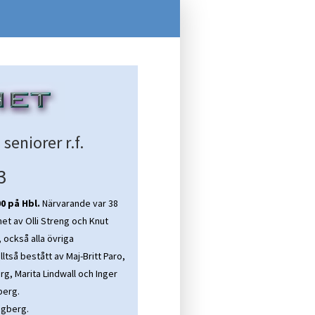
eniorer r.f.
3
0 på Hbl.
Närvarande var 38
et av Olli Streng och Knut
 också alla övriga
tså bestått av Maj-Britt Paro,
g, Marita Lindwall och Inger
berg.
ogberg.