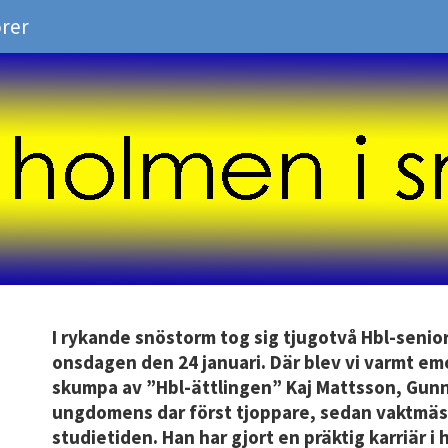
rer
I rykande snöstorm tog sig tjugotvå Hbl-senior
onsdagen den 24 januari. Där blev vi varmt em
skumpa av ”Hbl-ättlingen” Kaj Mattsson, Gunn
ungdomens dar först tjoppare, sedan vaktmäs
studietiden. Han har gjort en präktig karriär i