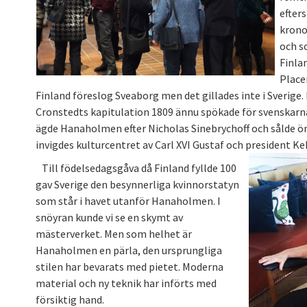
efter
kronor
och s
Finla
Place
Finland föreslog Sveaborg men det gillades inte i Sverig
Cronstedts kapitulation 1809 ännu spökade för svenskarna
ägde Hanaholmen efter Nicholas Sinebrychoff och sålde ön t
invigdes kulturcentret av Carl XVI Gustaf och president K
Till födelsedagsgåva då Finland fyllde 100
gav Sverige den besynnerliga kvinnorstatyn
som står i havet utanför Hanaholmen. I
snöyran kunde vi se en skymt av
mästerverket. Men som helhet är
Hanaholmen en pärla, den ursprungliga
stilen har bevarats med pietet. Moderna
material och ny teknik har införts med
försiktig hand.