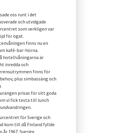
isade oss runt i det
noverade och utvidgade
rcentret som verkligen var
öjd för ögat.
tenvåningen finns nu en
am kafé-bar-hörna.
å hotellvåningarna är
ht inredda och
erensutrymmen finns för
 behov, plus simbassäng
och
.
urangen prisas för sitt goda
m vi fick testa till lunch
 rundvandringen.
rcentret för Sverige och
d kom till då Finland fyllde
o år 1967. Sverige