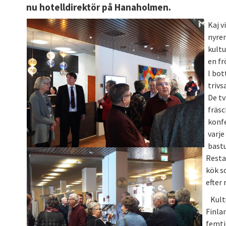
nu hotelldirektör på Hanaholmen.
Kaj v
nyre
kultu
en fr
I bot
trivs
De tv
fräsc
konf
varje
bastu
Resta
kök so
efter
Kultu
Finlan
femti