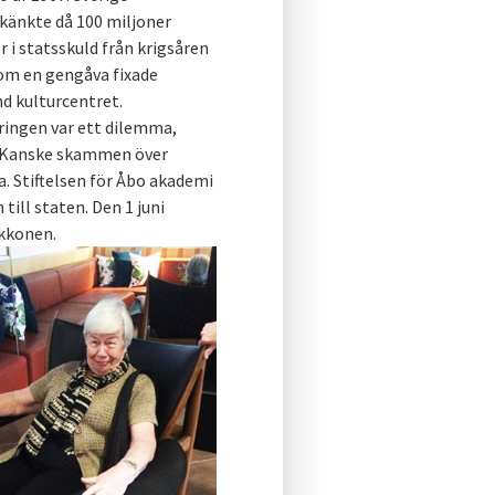
skänkte då 100 miljoner
 i statsskuld från krigsåren
om en gengåva fixade
nd kulturcentret.
ringen var ett dilemma,
e. Kanske skammen över
. Stiftelsen för Åbo akademi
ill staten. Den 1 juni
ekkonen.