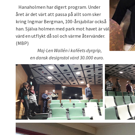
Hanaholmen har digert program. Under
året är det värt att passa på allt som sker
kring Ingmar Bergman, 100-årsjubilar också
han. Själva holmen med park mot havet är väl
värd en utflykt då sol och värme återvänder.
(MBP)
Maj-Len Wallén i kaféets dyrgrip,
en dansk designstol värd 30.000 euro.