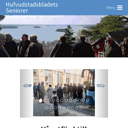
Hufvudstadsbladets
Meny
Seniorer