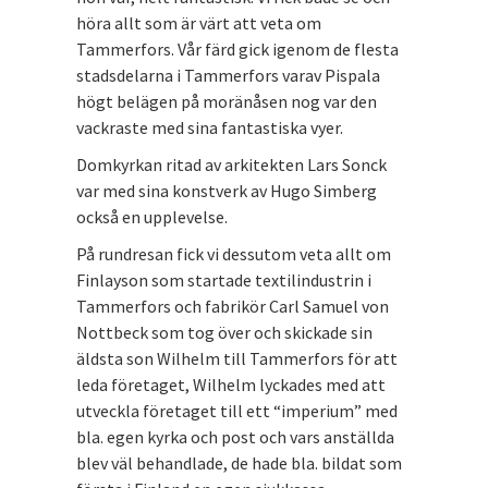
höra allt som är värt att veta om
Tammerfors. Vår färd gick igenom de flesta
stadsdelarna i Tammerfors varav Pispala
högt belägen på moränåsen nog var den
vackraste med sina fantastiska vyer.
Domkyrkan ritad av arkitekten Lars Sonck
var med sina konstverk av Hugo Simberg
också en upplevelse.
På rundresan fick vi dessutom veta allt om
Finlayson som startade textilindustrin i
Tammerfors och fabrikör Carl Samuel von
Nottbeck som tog över och skickade sin
äldsta son Wilhelm till Tammerfors för att
leda företaget, Wilhelm lyckades med att
utveckla företaget till ett “imperium” med
bla. egen kyrka och post och vars anställda
blev väl behandlade, de hade bla. bildat som