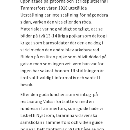
upphittade på gatorna och stridsplatserna i
Tammerfors våren 1918 utställda.
Utställning tar inte ställning för någondera
sidan, varken den vita eller den röda.
Materialet var nog väldigt sorgligt, att se
bilder på två 13-14 åriga pojkar som deltog i
kriget som barnsoldater där den ena dog i
strid medan den andra blev arkebuserad.
Bilden på en liten pojke som blivit dödad på
gatan men som ingen vet vem han var för
ingen har saknat honom. Utställningen är
trots allt väldigt informativ och värd ett
besök.
Efter den goda lunchen som vi intog på
restaurang Valssi fortsatte vi med en
rundresa i Tammerfors, som guide hade vi
Lisbeth Nyström, lärarinna vid svenska
samskolan i Tammerfors och vilken guide
hon var, helt fantastisk. Vi fick både se och