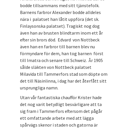
bodde tillsammans med sitt tjänstefolk.
Barnens farbror Alexander bodde alldeles
nära i palatset han låtit uppföra (det sk.
Finlaysonska palatset). Tragiskt nog dog
även han av brusten blindtarm inom ett år
efter sin brors död. Edvard von Nottbeck
även han en farbror till barnen blev nu
förmyndare för dem, han tog barnen först
till Imatra och senare till Schweiz. År 1905
sålde släkten von Nottbeck palatset
Milavida till Tammerfors stad som döpte om
det till Näsinlinna, i dag har det återfått sitt
ursprungliga namn.
Utan vår fantastiska chaufför Krister hade
det nog varit betydligt besvärligare att ta
sig fram i Tammerfors eftersom det pågår
ett omfattande arbete med att lägga
spårvägs skenor i staden och gatorna är