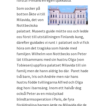
första i Finland en egen sjukkassa.
Som socker på
botten åkte vi till
Milavida, det von
Nottbeckska
palatset. Museets guide mötte oss och ledde
oss först till utställningen Finlands kung,
därefter guidades vi runt i palatset och vi fick
höra om det tragiska som hände med
familjen. Wilhelm von Nottbecks son Peter
lät tillsammans med sin hustru Olga (von
Tobiesen) uppföra palatset Milavida till sin
familj men de hann aldrig bo där. Paret hade
två barn, Iris och Andrée men när hans
hustru födde tvillingarna Alfred och Olga
dog hon i barnsäng. Inom ett halvår dog
också Peter av en misslyckad
blindtarmsoperation i Paris, de fyra
föräldralösa barnen ägde nu Milavida där de